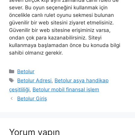
seven birçok kişi aynı zamanda canlı ruleti de
sever. Bu oyun seçeneğini kullanmak için
öncelikle canlı rulet oyunu sekmesi bulunan
güvenilir bir web sitesini ziyaret etmelisiniz.
Güvenilir bir web sitesine erişiminiz varsa,
ondan çok para kazanabilirsiniz. Siteyi
kullanmaya başlamadan önce bu konuda bilgi
sahibi olmanız gerekir.
Kategoriler
Betolur
Etiketler
Betolur Adresi
,
Betolur asya handikap
çeşitliliği
,
Betolur mobil finansal işlem
Betolur Giriş
Yorum yapın