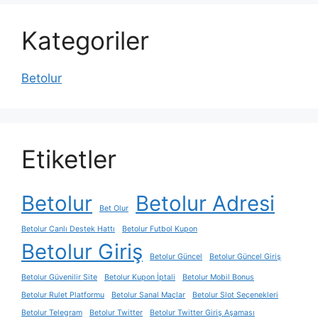
Kategoriler
Betolur
Etiketler
Betolur
Betolur Adresi
Bet Olur
Betolur Canlı Destek Hattı
Betolur Futbol Kupon
Betolur Giriş
Betolur Güncel
Betolur Güncel Giriş
Betolur Güvenilir Site
Betolur Kupon İptali
Betolur Mobil Bonus
Betolur Rulet Platformu
Betolur Sanal Maçlar
Betolur Slot Seçenekleri
Betolur Telegram
Betolur Twitter
Betolur Twitter Giriş Aşaması